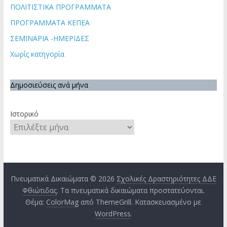
ΠΟΛΙΤΙΣΤΙΚΑ ΠΡΟΓΡΑΜΜΑΤΑ
ΠΡΟΓΡΑΜΜΑΤΑ ΚΕΠΕΑ
ΣΕΜΙΝΑΡΙΑ -ΗΜΕΡΙΔΕΣ
Χωρίς κατηγορία
Δημοσιεύσεις ανά μήνα
Ιστορικό
Πνευματικά Δικαιώματα © 2026
Σχολικές Δραστηριότητες ΔΔΕ
Φθιώτιδας
. Τα πνευματικά δικαιώματα προστατεύονται.
Θέμα:
ColorMag
από ThemeGrill. Κατασκευασμένο με
WordPress
.