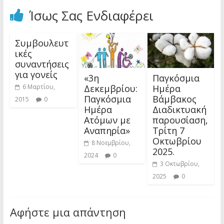
Ίσως Σας Ενδιαφέρει
Συμβουλευτ
ικές
συναντήσεις
για γονείς
«3η
Παγκόσμια
Δεκεμβρίου:
Ημέρα
6 Μαρτίου,
Παγκόσμια
Βάμβακος
2015
0
Ημέρα
Διαδικτυακή
Ατόμων με
παρουσίαση,
Αναπηρία»
Τρίτη 7
Οκτωβρίου
8 Νοεμβρίου,
2025.
2024
0
3 Οκτωβρίου,
2025
0
Αφήστε μια απάντηση