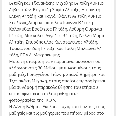
Β?τάξη και Τζανακάκης Μιχάλης Β? τάξη Λύκειο
Λιβανατών, Βογιατζή Σοφία Α? τάξη, Διαμαντή
Ελένη Α? τάξη και Καγιά Κλάϊντι Α? τάξη Λύκειο
Στυλίδας,Διαμαντοπούλου Ιωάννα Β? τάξη,
Κολοκύθας Βασίλειος Γ? τάξη, Λαθύρη Ουρανία
Γ?τάξη, Μπελαλής Άγγελος Β? τάξη, Νέλλα Μαρία
Α? τάξη, Σπυρόπουλος Κωνσταντίνος Α?τάξη,
Τσακιστού Ζωή Γ? τάξη και Τσίλη Μπλεώνα Α?
τάξη, ΕΠΑ.Λ. Μακρακώμης.
Μετά τη διάκριση των παραπάνω ακολούθησε
κλήρωση στις 30 Μαΐου, με ευνοημένους τους
μαθητές: Γριαγγέλου Γιάννη, Σπανό Δημήτρη και
Τζανακάκη Μιχάλη, στους οποίους προσφέρεται
μία συνδρομή παρακολούθησης του ετήσιου
επιμορφωτικού κύκλου μαθημάτων
φωτογραφίας της Φ.Ο.Λ.
Η Δ/νση Β/θμιας Εκπ/σης ευχαριστεί όλους τους
μαθητές και τις μαθήτριες που πήραν μέρος στο