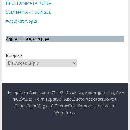
ΠΡΟΓΡΑΜΜΑΤΑ ΚΕΠΕΑ
ΣΕΜΙΝΑΡΙΑ -ΗΜΕΡΙΔΕΣ
Χωρίς κατηγορία
Δημοσιεύσεις ανά μήνα
Ιστορικό
Πνευματικά Δικαιώματα © 2026
Σχολικές Δραστηριότητες ΔΔΕ
Φθιώτιδας
. Τα πνευματικά δικαιώματα προστατεύονται.
Θέμα:
ColorMag
από ThemeGrill. Κατασκευασμένο με
WordPress
.