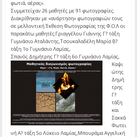
φωτιά, αέρας».
Συμμετείχαν 26 μαθητές με 91 φωτογραφίες.
Διακρίθηκαν με «ανάρτηση» φωτογραφιών τους
σε μελλοντική Έκθεση Φωτογραφίας της Φ.Ο.Λ οι
παρακάτω μαθητές:Γριαγγέλου Γιάννης Γ? τάξη
Γυμνάσιο Αταλάντης,Τσουκαλαδέλη Μαρία Β?
τάξη 1ο Γυμνάσιο Λαμίας,
Σπανός Δημήτρης Γ? τάξη 6ο Γυμνάσιο Λαμίας,
Καψι
ώτης
Δημή
τρης
Γ?
τάξη
και
Σακκά
Φωτει
νή Α? τάξη 5ο Λύκειο Λαμίας,Μπουράμα Αγγελική