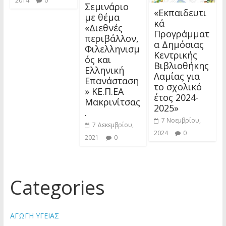
2014
0
Σεμινάριο
«Εκπαιδευτι
με θέμα
κά
«Διεθνές
Προγράμματ
περιβάλλον,
α Δημόσιας
Φιλελληνισμ
Κεντρικής
ός και
Βιβλιοθήκης
Ελληνική
Λαμίας για
Επανάσταση
το σχολικό
» ΚΕ.Π.ΕΑ
έτος 2024-
Μακρινίτσας
2025»
.
7 Νοεμβρίου,
7 Δεκεμβρίου,
2024
0
2021
0
Categories
ΑΓΩΓΗ ΥΓΕΙΑΣ