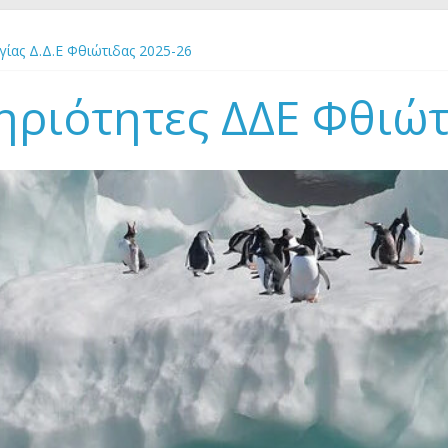
ίας Δ.Δ.Ε Φθιώτιδας 2025-26
ίδευσης για την Αειφορία “Χτίζοντας γέφυρες” στο Πάρκο Εθνικής 
εσπρωτίας 23-29 Αυγούστου 2026
ηριότητες ΔΔΕ Φθιώ
ΡΑ ΠΕΡΙΒΑΛΛΟΝΤΟΣ 2-7 ΙΟΥΝΙΟΥ 2026
ΡΓΙΑΣ 2026 Δ.Δ.Ε ΦΘΙΩΤΙΔΑΣ