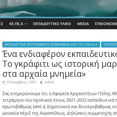
ΕΣ
ΚΕ.ΠΕ.Α
ΕΚΠΑΙΔΕΥΤΙΚΌ ΥΛΙΚΌ
MEDIA
ΕΠΙΚΟΙΝΩΝ
ΕΚΠΑΙΔΕΥΤΙΚΑ ΠΡΟΓΡΑΜΜΑΤΑ ΕΓΚΕΚΡΙΜΕΝΑ ΑΠΟ ΤΟ Υ.ΠΑΙ.Θ.Α
ΠΟΛΙΤΙΣ
Ένα ενδιαφέρον εκπαιδευτικ
Το γκράφιτι ως ιστορική μα
στα αρχαία μνημεία»
15 Νοεμβρίου, 2021
admin
Σας ενημερώνουμε ότι η Εφορεία Αρχαιοτήτων Πόλης Αθ
τετράμηνο του σχολικού έτους 2021-2022 εκπαιδευτικά 
πρωτοβάθμιας (από Δ΄ Δημοτικού) και δευτεροβάθμιας ε
μουσεία πέριξ της Ακροπόλεως. Δηλώσεις συμμετοχής απ