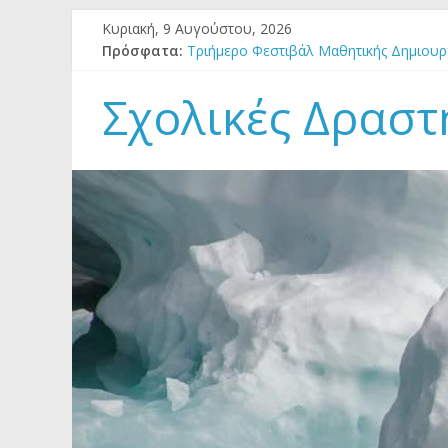
Μετάβαση
Κυριακή, 9 Αυγούστου, 2026
σε
Πρόσφατα:
Τριήμερο Φεστιβάλ Μαθητικής Δημιουργ
περιεχόμενο
Πρόσκληση στο 3ο Θερινό Σχολείο Εκπα
1o Θερινό Σχολείο ΚΕΠΕΑ Φιλιατών Θ
Σχολικές Δραστ
ΕΚΔΗΛΩΣΕΙΣ ΓΙΑ ΤΗΝ ΠΑΓΚΟΣΜΙΑ ΗΜΕ
ΓΙΑ ΤΟ ΦΕΣΤΙΒΑΛ ΜΑΘΗΤΙΚΗΣ ΔΗΜΙΟΥ