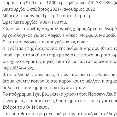
Παρασκευή 9:00 π.μ. – 12:00 μ.μ. τηλέφωνο: 210-3314354 (
Λειτουργία: Οκτώβριος 2021- Ιανουάριος 2022
Μέρες λειτουργίας: Τρίτη, Τετάρτη, Πέμπτη
Ώρες λειτουργίας: 9:00-11:00 π.μ.
Χώροι λειτουργίας: Αρχαιολογικός χώρος Αρχαίας Αγορά
Αρχαιολογικός χώρος Λόφων Πνύκας, Νυμφών, Μουσών 
Θεματικοί άξονες του προγράμματος είναι:
α. η εξέταση της διαχρονίας της ανθρώπινης συνήθειας τ
παρά την ιστορική του σήμερα αξία ως φορέα μικροϊστο
φτωχών σε γραπτές πηγές, αποτέλεσε πάντα παράγοντα 
περιβάλλοντος,
β. οι πολλαπλές συνέπειες της ανεπίστρεπτης φθοράς από
άτομα και την κοινωνία στο παρόν και το μέλλον, η σημα
ρόλος της συντήρησης των αρχαιοτήτων.
Το πρόγραμμα έχει βιωματικό χαρακτήρα. Προσεγγίζει δι
ξεναγήσεις, εκπαιδευτικές δραστηριότητες και εργαστήρ
Στόχοι του Θ-ΙΝΚ είναι:
– η ευαισθητοποίηση σχετικά με την ατομική και συλλογ