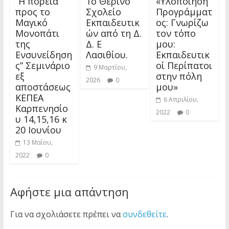
“Η πορεία
1ο Θερινό
«Υλοποίηση
προς το
Σχολείο
Προγράμματ
Μαγικό
Εκπαιδευτικ
ος: Γνωρίζω
Μονοπάτι
ών από τη Δ.
τον τόπο
της
Δ. Ε
μου:
Ενσυνείδηση
Λασιθίου.
Εκπαιδευτικ
ς” Σεμινάριο
οί Περίπατοι
9 Μαρτίου,
εξ
στην πόλη
2026
0
αποστάσεως
μου»
ΚΕΠΕΑ
6 Απριλίου,
Καρπενησίο
2022
0
υ 14,15,16 κ
20 Ιουνίου
13 Μαΐου,
2022
0
Αφήστε μια απάντηση
Για να σχολιάσετε πρέπει να
συνδεθείτε
.