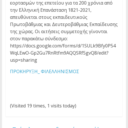
εορτασμών της επετείου για τα 200 χρόνια από
την Ελληνική Επανάσταση 1821-2021,
απευθύνεται στους εκπαιδευτικούς
Πρωτοβάθμιας και Δευτεροβάθμιας Εκπαίδευσης
της χώρας. Οι αιτήσεις συμμετοχής γίνονται
στον παρακάτω σύνδεσμο:
https://docs.google.com/forms/d/1SULk9Bfy0P54
WqLEwO-Gp2Gu7RnRtfm9AQQSRf5gvQ8/edit?
usp=sharing
ΠΡΟΚΗΡΥΞΗ_ ΦΙΛΕΛΛΗΝΙΣΜΟΣ
(Visited 19 times, 1 visits today)