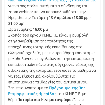
webinar/register/WN__kr-
OpwgQ3yYpxu88cahOA
για να σας σταλεί αυτόματα ο σύνδεσμος του
zoom webinar και να παρακολουθήσετε την
Ημερίδα την
Τετάρτη 13 Απριλίου (18:00 μμ –
21:00 μμ).
Ώρα έναρξης:
18:00 μμ
Σκοπός του έργου ΚΙ.ΝΕ.Τ.Ε. είναι η συμβολή
στην αναβάθμιση της ποιότητας της
παρεχόμενης ιστορικής εκπαίδευσης στο
ελληνικό σχολείο, με την προώθηση καινοτόμων
μεθοδολογικών εργαλείων και την επιμόρφωση
εκπαιδευτικών πάνω στις σύγχρονες τάσεις της
διδακτικής της ιστορίας, έτσι ώστε το μάθημα να
γίνεται ελκυστικό, ακολουθώντας τις
επιστημονικές πειθαρχίες του αντικειμένου.
Σας επισυνάπτουμε το
Πρόγραμμα της 3ης
Επιμορφωτικής Ημερίδας
του ΚΙ.ΝΕ.Τ.Ε. με
θέμα
“Ιστορία και Κινηματογράφος”
, ενώ