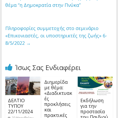
θέμα “η Δημοκρατία στην Πνύκα”
Πληροφορίες συμμετοχής στο σεμινάριο
«Επικονιαστές, οι υποστηρικτές της ζωής» 6-
8/5/2022
→
Ίσως Σας Ενδιαφέρει
Διημερίδα
με θέμα:
«Διαδικτυακ
ές
ΔΕΛΤΙΟ
Εκδήλωση
προκλήσεις
ΤΥΠΟΥ
για την
και
22/11/2024
προστασία
πρακτικές
του Παιδιού
22 Νοεμβρίου,