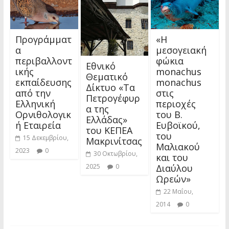
Προγράμματ
«Η
α
μεσογειακή
περιβαλλοντ
φώκια
Εθνικό
ικής
monachus
Θεματικό
εκπαίδευσης
monachus
Δίκτυο «Τα
από την
στις
Πετρογέφυρ
Ελληνική
περιοχές
α της
Ορνιθολογικ
του Β.
Ελλάδας»
ή Εταιρεία
Ευβοϊκού,
του ΚΕΠΕΑ
του
15 Δεκεμβρίου,
Μακρινίτσας
Μαλιακού
2023
0
30 Οκτωβρίου,
και του
Διαύλου
2025
0
Ωρεών»
22 Μαΐου,
2014
0