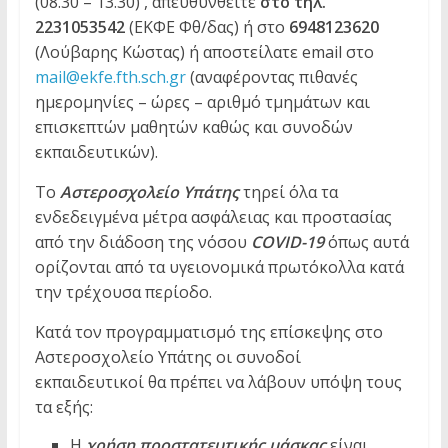
(08.30 – 13.30) , απευθυνθείτε
στο τηλ.
2231053542
(EKΦΕ Φθ/δας) ή στο
6948123620
(Λούβαρης Κώστας) ή αποστείλατε email στο
mail@ekfe.fth.sch.gr
(αναφέροντας πιθανές
ημερομηνίες – ώρες – αριθμό τμημάτων και
επισκεπτών μαθητών καθώς και συνοδών
εκπαιδευτικών).
Το
Αστεροσχολείο Υπάτης
τηρεί όλα τα
ενδεδειγμένα μέτρα ασφάλειας και προστασίας
από την διάδοση της νόσου
COVID-19
όπως αυτά
ορίζονται από τα υγειονομικά πρωτόκολλα κατά
την τρέχουσα περίοδο.
Κατά τον προγραμματισμό της επίσκεψης στο
Αστεροσχολείο Υπάτης οι συνοδοί
εκπαιδευτικοί θα πρέπει να λάβουν υπόψη τους
τα εξής:
Η
χρήση προστατευτικής μάσκας
είναι