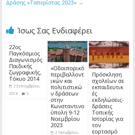
Δράσης «Ταπερίστας 2023»
→
Ίσως Σας Ενδιαφέρει
22ος
Παγκόσμιος
Διαγωνισμός
Παιδικής
«Οδοιπορικό
ζωγραφικής,
Πρόσκληση
περιβαλλοντ
Τόκυο 2014
σχολείων σε
ικών και
εκπαιδευτικ
πολιτιστικώ
2 Σεπτεμβρίου,
ές
ν δράσεων
2014
0
εκδηλώσεις-
στην
δράσεις
Κωνσταντινο
Τοπικής
ύπολη 9-12
Ιστορίας για
Νοεμβρίου
τον
2023
εορτασμό
2 Οκτωβρίου,