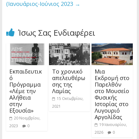
(Ιανουάριος-Ιούνιος 2023
→
Ίσως Σας Ενδιαφέρει
Εκπαιδευτικ
Το χρονικό
Μια
ό
απελευθέρω
Εκδρομή στο
Πρόγραμμα
σης της
Παρελθόν
«Λέμε την
Λαμίας
στο Μουσείο
Αλήθεια
Φυσικής
15 Οκτωβρίου,
στην
Ιστορίας στο
2021
Εξουσία»
Λυγουριό
Αργολίδας
20 Νοεμβρίου,
19 Ιανουαρίου,
2023
0
2026
0