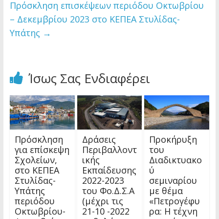
Πρόσκληση επισκέψεων περιόδου Οκτωβρίου
– Δεκεμβρίου 2023 στο ΚΕΠΕΑ Στυλίδας-
Υπάτης
→
Ίσως Σας Ενδιαφέρει
Πρόσκληση
Δράσεις
Προκήρυξη
για επίσκεψη
Περιβαλλοντ
του
Σχολείων,
ικής
Διαδικτυακο
στο ΚΕΠΕΑ
Εκπαίδευσης
ύ
Στυλίδας-
2022-2023
σεμιναρίου
Υπάτης
του Φο.Δ.Σ.Α
με θέμα
περιόδου
(μέχρι τις
«Πετρογέφυ
Οκτωβρίου-
21-10 -2022
ρα: Η τέχνη