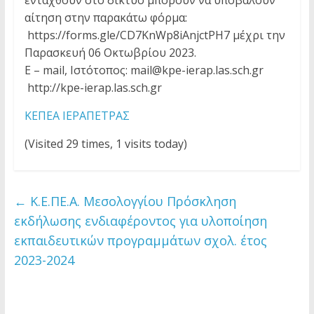
ενταχθούν στο δίκτυο μπορούν να υποβάλουν
αίτηση στην παρακάτω φόρμα:
https://forms.gle/CD7KnWp8iAnjctPH7 μέχρι την
Παρασκευή 06 Οκτωβρίου 2023.
E – mail, Ιστότοπος: mail@kpe-ierap.las.sch.gr
http://kpe-ierap.las.sch.gr
ΚΕΠΕΑ ΙΕΡΑΠΕΤΡΑΣ
(Visited 29 times, 1 visits today)
←
Κ.Ε.ΠΕ.Α. Μεσολογγίου Πρόσκληση
εκδήλωσης ενδιαφέροντος για υλοποίηση
εκπαιδευτικών προγραµµάτων σχολ. έτος
2023-2024