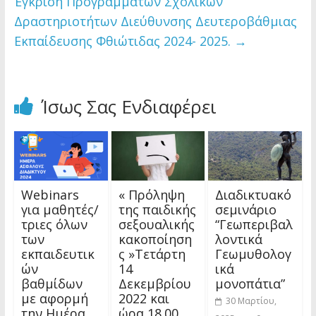
Έγκριση Προγραμμάτων Σχολικών
Δραστηριοτήτων Διεύθυνσης Δευτεροβάθμιας
Εκπαίδευσης Φθιώτιδας 2024- 2025.
→
Ίσως Σας Ενδιαφέρει
Webinars
« Πρόληψη
Διαδικτυακό
για μαθητές/
της παιδικής
σεμινάριο
τριες όλων
σεξουαλικής
“Γεωπεριβαλ
των
κακοποίηση
λοντικά
εκπαιδευτικ
ς »Τετάρτη
Γεωμυθολογ
ών
14
ικά
βαθμίδων
Δεκεμβρίου
μονοπάτια”
με αφορμή
2022 και
30 Μαρτίου,
την Ημέρα
ώρα 18.00