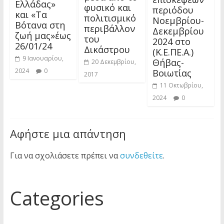
Ελλάδας»
φυσικό και
περιόδου
και «Τα
πολιτισμικό
Νοεμβρίου-
Βότανα στη
περιβάλλον
Δεκεμβρίου
ζωή μας»έως
του
2024 στο
26/01/24
Δικάστρου
(Κ.Ε.ΠΕ.Α.)
9 Ιανουαρίου,
Θήβας-
20 Δεκεμβρίου,
2024
0
Βοιωτίας
2017
11 Οκτωβρίου,
2024
0
Αφήστε μια απάντηση
Για να σχολιάσετε πρέπει να
συνδεθείτε
.
Categories