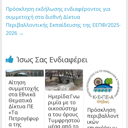
Πρόσκληση εκδήλωσης ενδιαφέροντος για
συμμετοχή στα διεθνή Δίκτυα
Περιβαλλοντικής Εκπαίδευσης της ΕΕΠΦ/2025-
2026
→
Ίσως Σας Ενδιαφέρει
Αίτηση
συμμετοχής
στα Εθνικά
Ημερίδα:Γνω
Θεματικά
ριμία με το
Δίκτυα ΠΕ
οικοσύστημ
Πρόσκληση
«Τα
α του όρους
περιβαλλοντ
Πετρογέφυρ
Τυμφρηστού
ικών
α της
μέσα από το
επισκέψεων