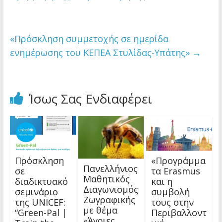
«Πρόσκληση συμμετοχής σε ημερίδα
ενημέρωσης του ΚΕΠΕΑ Στυλίδας-Υπάτης»
→
Ίσως Σας Ενδιαφέρει
Πρόσκληση
«Προγράμμα
Πανελλήνιος
σε
τα Erasmus
Μαθητικός
διαδικτυακό
και η
Διαγωνισμός
σεμινάριο
συμβολή
Ζωγραφικής
της UNICEF:
τους στην
με θέμα
“Green-Pal |
Περιβαλλοντ
«Άγριες