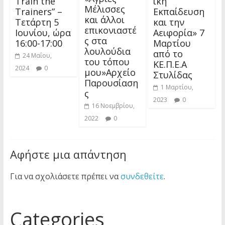
Train the
ική
Μέλισσες
Trainers” –
Εκπαίδευση
και άλλοι
Τετάρτη 5
και την
επικονιαστέ
Ιουνίου, ώρα
Αειφορία» 7
ς στα
16:00-17:00
Μαρτίου
λουλούδια
από το
24 Μαΐου,
του τόπου
ΚΕ.Π.Ε.Α
2024
0
μου»Αρχείο
Στυλίδας
Παρουσίαση
1 Μαρτίου,
ς
2023
0
16 Νοεμβρίου,
2022
0
Αφήστε μια απάντηση
Για να σχολιάσετε πρέπει να
συνδεθείτε
.
Categories