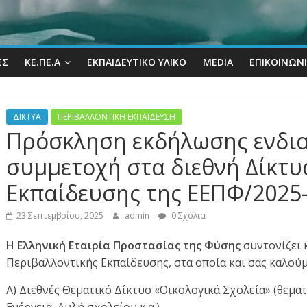
ΕΣ
ΚΕ.ΠΕ.Α
ΕΚΠΑΙΔΕΥΤΙΚΌ ΥΛΙΚΌ
MEDIA
ΕΠΙΚΟΙΝΩΝ
ΔΙΚΤΥΑ
ΠΕΡΙΒΑΛΛΟΝΤΙΚΗ ΕΚΠΑΙΔΕΥΣΗ
Πρόσκληση εκδήλωσης ενδια
συμμετοχή στα διεθνή Δίκτυ
Εκπαίδευσης της ΕΕΠΦ/2025
23 Σεπτεμβρίου, 2025
admin
0 Σχόλια
Η Ελληνική Εταιρία Προστασίας της Φύσης
συντονίζει 
Περιβαλλοντικής Εκπαίδευσης, στα οποία και σας καλούμ
Α) Διεθνές Θεματικό Δίκτυο «Οικολογικά Σχολεία» (θεματ
Ενέργεια, Αυλή σχολείου κ.α.)