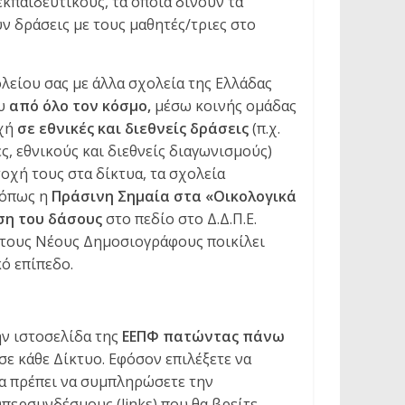
εκπαιδευτικούς, τα οποία δίνουν τα
ν δράσεις με τους μαθητές/τριες στο
λείου σας με άλλα σχολεία της Ελλάδας
ου
από όλο τον κόσμο,
μέσω κοινής ομάδας
οχή
σε εθνικές και διεθνείς δράσεις
(π.χ.
ς, εθνικούς και διεθνείς διαγωνισμούς)
οχή τους στα δίκτυα, τα σχολεία
όπως η
Πράσινη Σημαία στα «Οικολογικά
ηση του δάσους
στο πεδίο στο Δ.Δ.Π.Ε.
 τους Νέους Δημοσιογράφους ποικίλει
ό επίπεδο.
ην ιστοσελίδα της
ΕΕΠΦ πατώντας πάνω
σε κάθε Δίκτυο. Εφόσον επιλέξετε να
θα πρέπει να συμπληρώσετε την
περσυνδέσμους (links) που θα βρείτε