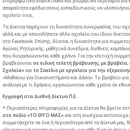
επιμορφωτικά διαδικτυακά και βιωματικά σεμινάρια για 
απαραίτητα εφόδια στους εκπαιδευτικούς να υλοποιήσου
σχολείο τους.
Τα Δίκτυα παρέχουν τη δυνατότητα συνεργασίας του σχο
αλλά και με οποιοδήποτε άλλο σχολείο του ίδιου δικτύ
στο Facebook. Επίσης, δίνεται η δυνατότητα για συμμετ
Αγώνες Ρητορικής, μαθητικά συνέδρια, διεθνείς καμπάνιε
που διοργανώνονται κάθε χρόνο. Για την επιτυχή συμμετ
βραβεύονται
σε ειδική τελετή βράβευσης
,
με βραβεία,
Σχολεία»
και
το Σακίδιο με εργαλεία για την εξερεύν
«Μαθαίνω για Οικοσυστήματα και Δάση». Το βραβείο για
ανάλογα με τι δράσεις οργανώνονται κάθε χρόνο σε εθνικ
Εγγραφή στα Διεθνή Δίκτυα Π.Ε.
* Περισσότερες πληροφορίες για τα Δίκτυα θα βρείτε στ
στο πεδίο «ΤΟ ΕΡΓΟ ΜΑΣ»
και στη συνέχεια αντίστοιχα 
συμμετάσχετε σε ένα ή περισσότερα από τα Δίκτυά μας, 
ηλεκτρονική αίτηση συμμετοχής για κάθε Δίκτυο στους υ