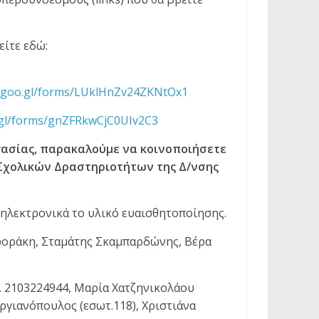
είτε εδώ:
//goo.gl/forms/LUklHnZv24ZKNtOx1
.gl/forms/gnZFRkwCjC0UIv2C3
γασίας, παρακαλούμε να κοινοποιήσετε
ή Σχολικών Δραστηριοτήτων της Δ/νσης
 ηλεκτρονικά το υλικό ευαισθητοποίησης.
φοράκη, Σταμάτης Σκαμπαρδώνης, Βέρα
 2103224944, Μαρία Χατζηνικολάου
εργιανόπουλος (εσωτ.118), Χριστιάνα