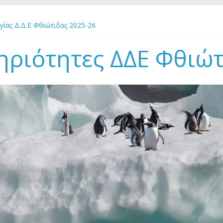
ίας Δ.Δ.Ε Φθιώτιδας 2025-26
ίδευσης για την Αειφορία “Χτίζοντας γέφυρες” στο Πάρκο Εθνικής 
εσπρωτίας 23-29 Αυγούστου 2026
ηριότητες ΔΔΕ Φθιώ
ΡΑ ΠΕΡΙΒΑΛΛΟΝΤΟΣ 2-7 ΙΟΥΝΙΟΥ 2026
ΡΓΙΑΣ 2026 Δ.Δ.Ε ΦΘΙΩΤΙΔΑΣ