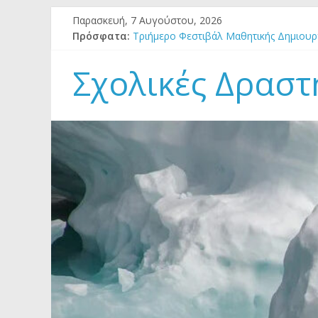
Μετάβαση
Παρασκευή, 7 Αυγούστου, 2026
σε
Πρόσφατα:
Τριήμερο Φεστιβάλ Μαθητικής Δημιουργ
περιεχόμενο
Πρόσκληση στο 3ο Θερινό Σχολείο Εκπα
1o Θερινό Σχολείο ΚΕΠΕΑ Φιλιατών Θ
Σχολικές Δραστ
ΕΚΔΗΛΩΣΕΙΣ ΓΙΑ ΤΗΝ ΠΑΓΚΟΣΜΙΑ ΗΜΕ
ΓΙΑ ΤΟ ΦΕΣΤΙΒΑΛ ΜΑΘΗΤΙΚΗΣ ΔΗΜΙΟΥ