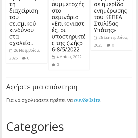
τη
συμμετοχής
σε ημερίδα
διαχείριση
στο
ενημέρωσης
του
σεμινάριο
του ΚΕΠΕΑ
σεισμικού
«Επικονιαστ
Στυλίδας-
κινδύνου
ές, οι
Υπάτης»
στα
υποστηρικτέ
26 Σεπτεμβρίου,
σχολεία..
ς της ζωής»
2025
0
6-8/5/2022
26 Νοεμβρίου,
4 Μαΐου, 2022
2025
0
0
Αφήστε μια απάντηση
Για να σχολιάσετε πρέπει να
συνδεθείτε
.
Categories