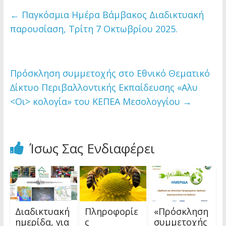
←
Παγκόσμια Ημέρα Βάμβακος Διαδικτυακή
παρουσίαση, Τρίτη 7 Οκτωβρίου 2025.
Πρόσκληση συμμετοχής στο Εθνικό Θεματικό
∆ίκτυο Περιβαλλοντικής Εκπαίδευσης «Αλυ
<Οι> κολογία» του ΚΕΠΕΑ Μεσολογγίου
→
Ίσως Σας Ενδιαφέρει
Διαδικτυακή
Πληροφορίε
«Πρόσκληση
ημερίδα, για
ς
συμμετοχής