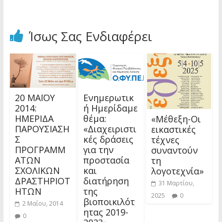
Ίσως Σας Ενδιαφέρει
20 ΜΑΪΟΥ
Ενημερωτικ
2014:
ή Ημερίδαμε
ΗΜΕΡΙΔΑ
θέμα:
«Μέθεξη-Οι
ΠΑΡΟΥΣΙΑΣΗ
«Διαχειριστι
εικαστικές
Σ
κές δράσεις
τέχνες
ΠΡΟΓΡΑΜΜ
για την
συναντούν
ΑΤΩΝ
προστασία
τη
ΣΧΟΛΙΚΩΝ
και
λογοτεχνία»
ΔΡΑΣΤΗΡΙΟΤ
διατήρηση
31 Μαρτίου,
ΗΤΩΝ
της
2025
0
βιοποικιλότ
2 Μαΐου, 2014
ητας 2019-
0