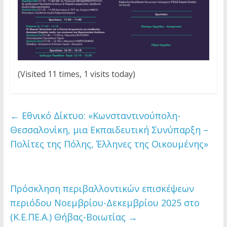
(Visited 11 times, 1 visits today)
←
Εθνικό Δίκτυο: «Κωνσταντινούπολη-
Θεσσαλονίκη, μια Εκπαιδευτική Συνύπαρξη –
Πολίτες της Πόλης, Έλληνες της Οικουμένης»
Πρόσκληση περιβαλλοντικών επισκέψεων
περιόδου Νοεμβρίου-Δεκεμβρίου 2025 στο
(Κ.Ε.ΠΕ.Α.) Θήβας-Βοιωτίας
→