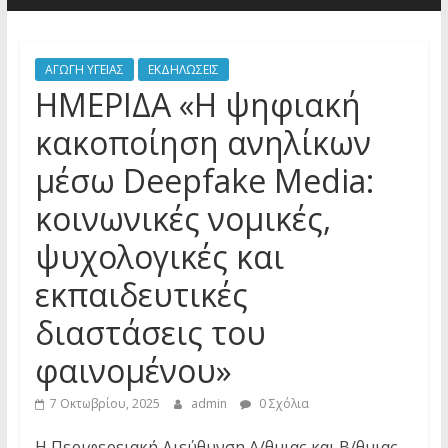
ΑΓΩΓΗ ΥΓΕΙΑΣ
ΕΚΔΗΛΩΣΕΙΣ
ΗΜΕΡΙΔΑ «Η ψηφιακή
κακοποίηση ανηλίκων
μέσω Deepfake Media:
κοινωνικές νομικές,
ψυχολογικές και
εκπαιδευτικές
διαστάσεις του
φαινομένου»
7 Οκτωβρίου, 2025
admin
0 Σχόλια
Η Περιφερειακή Διεύθυνση Α/θμιας και Β/θμιας