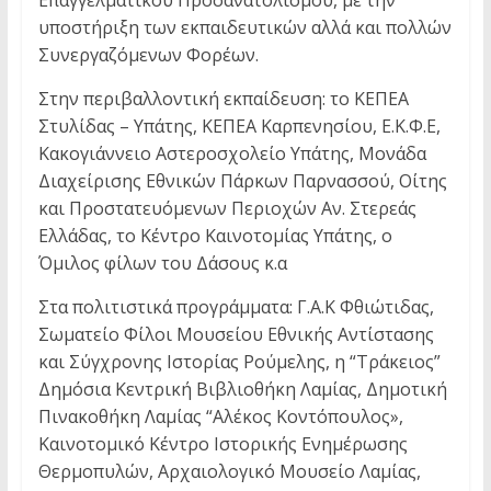
Επαγγελματικού Προσανατολισμού, με την
υποστήριξη των εκπαιδευτικών αλλά και πολλών
Συνεργαζόμενων Φορέων.
Στην περιβαλλοντική εκπαίδευση: το ΚΕΠΕΑ
Στυλίδας – Υπάτης, ΚΕΠΕΑ Καρπενησίου, Ε.Κ.Φ.Ε,
Κακογιάννειο Αστεροσχολείο Υπάτης, Μονάδα
Διαχείρισης Εθνικών Πάρκων Παρνασσού, Οίτης
και Προστατευόμενων Περιοχών Αν. Στερεάς
Ελλάδας, το Κέντρο Καινοτομίας Υπάτης, ο
Όμιλος φίλων του Δάσους κ.α
Στα πολιτιστικά προγράμματα: Γ.Α.Κ Φθιώτιδας,
Σωματείο Φίλοι Μουσείου Εθνικής Αντίστασης
και Σύγχρονης Ιστορίας Ρούμελης, η “Τράκειος”
Δημόσια Κεντρική Βιβλιοθήκη Λαμίας, Δημοτική
Πινακοθήκη Λαμίας “Αλέκος Κοντόπουλος»,
Καινοτομικό Κέντρο Ιστορικής Ενημέρωσης
Θερμοπυλών, Αρχαιολογικό Μουσείο Λαμίας,