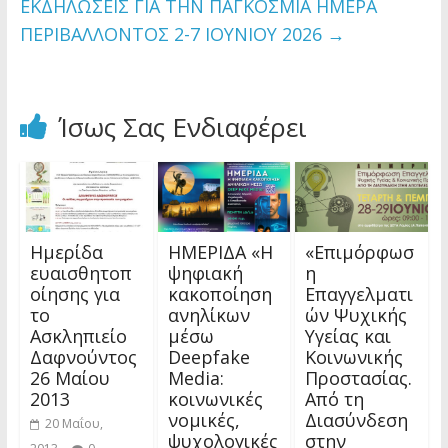
ΕΚΔΗΛΩΣΕΙΣ ΓΙΑ ΤΗΝ ΠΑΓΚΟΣΜΙΑ ΗΜΕΡΑ
ΠΕΡΙΒΑΛΛΟΝΤΟΣ 2-7 ΙΟΥΝΙΟΥ 2026
→
Ίσως Σας Ενδιαφέρει
Ημερίδα
ΗΜΕΡΙΔΑ «Η
«Επιμόρφωσ
ευαισθητοπ
ψηφιακή
η
οίησης για
κακοποίηση
Επαγγελματι
το
ανηλίκων
ών Ψυχικής
Ασκληπιείο
μέσω
Υγείας και
Δαφνούντος
Deepfake
Κοινωνικής
26 Μαίου
Media:
Προστασίας.
2013
κοινωνικές
Από τη
νομικές,
Διασύνδεση
20 Μαΐου,
ψυχολογικές
στην