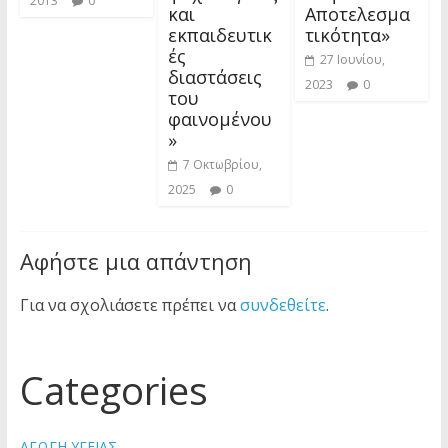
2013
0
και
Αποτελεσμα
εκπαιδευτικ
τικότητα»
ές
27 Ιουνίου,
διαστάσεις
2023
0
του
φαινομένου
»
7 Οκτωβρίου,
2025
0
Αφήστε μια απάντηση
Για να σχολιάσετε πρέπει να
συνδεθείτε
.
Categories
ΑΓΩΓΗ ΥΓΕΙΑΣ