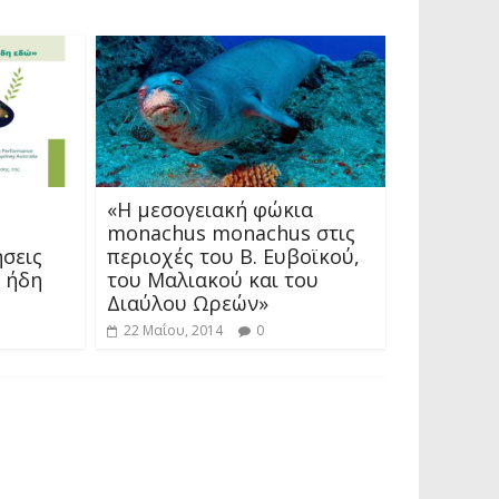
«Η μεσογειακή φώκια
monachus monachus στις
ήσεις
περιοχές του Β. Ευβοϊκού,
ι ήδη
του Μαλιακού και του
Διαύλου Ωρεών»
22 Μαΐου, 2014
0