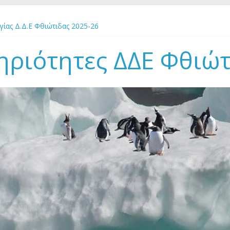
ίας Δ.Δ.Ε Φθιώτιδας 2025-26
ίδευσης για την Αειφορία “Χτίζοντας γέφυρες” στο Πάρκο Εθνικής 
εσπρωτίας 23-29 Αυγούστου 2026
ηριότητες ΔΔΕ Φθιώ
ΡΑ ΠΕΡΙΒΑΛΛΟΝΤΟΣ 2-7 ΙΟΥΝΙΟΥ 2026
ΡΓΙΑΣ 2026 Δ.Δ.Ε ΦΘΙΩΤΙΔΑΣ