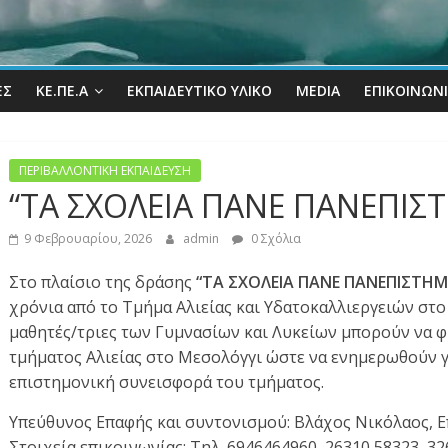
ΕΣ
ΚΕ.ΠΕ.Α
ΕΚΠΑΙΔΕΥΤΙΚΌ ΥΛΙΚΌ
MEDIA
ΕΠΙΚΟΙΝΩΝ
ΠΕΡΙΒΑΛΛΟΝΤΙΚΗ ΕΚΠΑΙΔΕΥΣΗ
“ΤΑ ΣΧΟΛΕΙΑ ΠΑΝΕ ΠΑΝΕΠΙΣ
9 Φεβρουαρίου, 2026
admin
0 Σχόλια
Στο πλαίσιο της δράσης
“ΤΑ ΣΧΟΛΕΙΑ ΠΑΝΕ ΠΑΝΕΠΙΣΤΗΜ
χρόνια από το Τμήμα Αλιείας και Υδατοκαλλιεργειών στ
μαθητές/τριες των Γυμνασίων και Λυκείων μπορούν να φ
τμήματος Αλιείας στο Μεσολόγγι ώστε να ενημερωθούν γι
επιστημονική συνεισφορά του τμήματος.
Υπεύθυνος Επαφής και συντονισμού: Βλάχος Νικόλαος, Ε
Στοιχεία επικοινωνίας: Τηλ. 6946464960, 26310 58323, 3