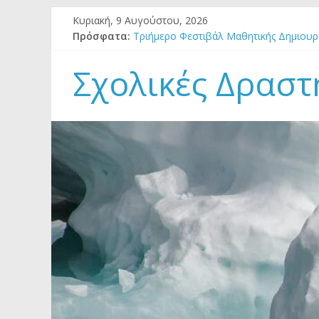
Μετάβαση
Κυριακή, 9 Αυγούστου, 2026
σε
Πρόσφατα:
Τριήμερο Φεστιβάλ Μαθητικής Δημιουργ
περιεχόμενο
Πρόσκληση στο 3ο Θερινό Σχολείο Εκπα
1o Θερινό Σχολείο ΚΕΠΕΑ Φιλιατών Θ
Σχολικές Δραστ
ΕΚΔΗΛΩΣΕΙΣ ΓΙΑ ΤΗΝ ΠΑΓΚΟΣΜΙΑ ΗΜΕ
ΓΙΑ ΤΟ ΦΕΣΤΙΒΑΛ ΜΑΘΗΤΙΚΗΣ ΔΗΜΙΟΥ