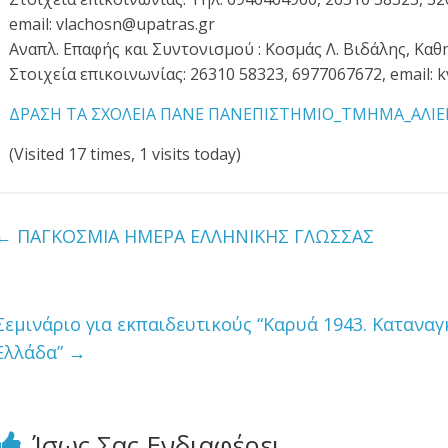
email: vlachosn@upatras.gr
Αναπλ. Επαφής και Συντονισμού : Κοσμάς Λ. Βιδάλης, Καθ
Στοιχεία επικοινωνίας: 26310 58323, 6977067672, email: k
ΔΡΑΣΗ ΤΑ ΣΧΟΛΕΙΑ ΠΑΝΕ ΠΑΝΕΠΙΣΤΗΜΙΟ_ΤΜΗΜΑ_ΑΛΙΕ
(Visited 17 times, 1 visits today)
←
ΠΑΓΚΟΣΜΙΑ ΗΜΕΡΑ ΕΛΛΗΝΙΚΗΣ ΓΛΩΣΣΑΣ
Σεμινάριο για εκπαιδευτικούς “Καρυά 1943. Κατανα
Ελλάδα”
→
Ίσως Σας Ενδιαφέρει